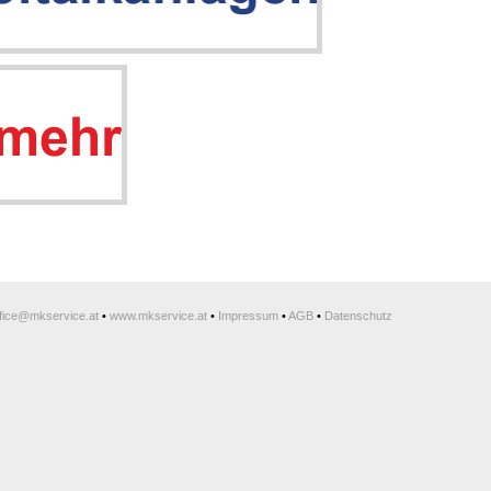
ffice@mkservice.at
•
www.mkservice.at
•
Impressum
•
AGB
•
Datenschutz